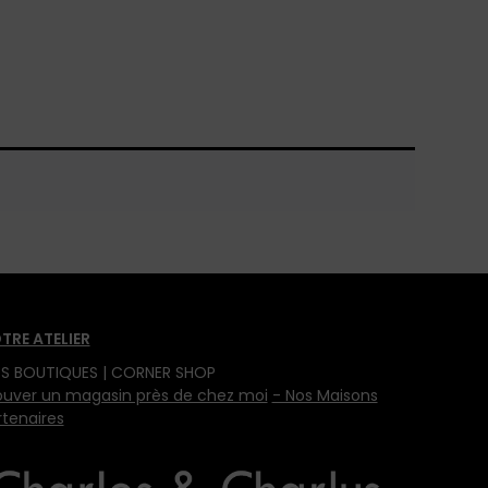
TRE ATELIER
S BOUTIQUES | CORNER SHOP
ouver un magasin près de chez moi
- Nos Maisons
rtenaires